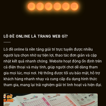
LÔ ĐỀ ONLINE LÀ TRANG WEB GÌ?
Lô đề online là nền tảng giải trí trực tuyến được nhiều
người lựa chọn nhờ sự tiện lợi, thao tác đơn giản và cập
nhật kết quả nhanh chóng. Website hoạt động ổn định trên
cả điện thoại và máy tính, giúp người chơi dễ dàng tham
gia mọi lúc, mọi nơi. Hệ thống được tối ưu bảo mật, hỗ trợ
khách hàng nhanh nhạy và cung cấp đa dạng hình thức
tham gia, mang lại trải nghiệm giải trí linh hoạt và hiện đại.