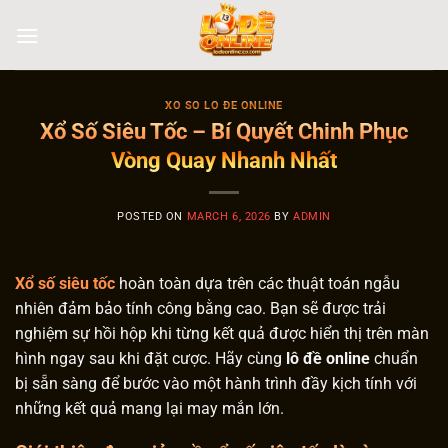
Skip
to
content
XỔ SỐ LÔ ĐỀ ONLINE
Xổ Số Siêu Tốc – Bí Quyết Chinh Phục
Vòng Quay Nhanh Nhất
POSTED ON
MARCH 6, 2026
BY
ADMIN
Xổ số siêu tốc
hoàn toàn dựa trên các thuật toán ngẫu
nhiên đảm bảo tính công bằng cao. Bạn sẽ được trải
nghiệm sự hồi hộp khi từng kết quả được hiển thị trên màn
hình ngay sau khi đặt cược. Hãy cùng
lô đề online
chuẩn
bị sẵn sàng để bước vào một hành trình đầy kịch tính với
những kết quả mang lại may mắn lớn.