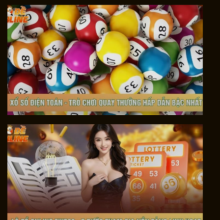
Xổ Số Điện Toán – Trò Chơi Quay Thưởng Hấp Dẫn Bậc Nhất
Lô Đề Online Five88 – 5 Bước Tham Gia Nền Tảng Linh Hoạt