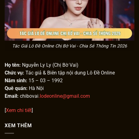
Tác Giả Lô Đề Online Chị Bờ Vai - Chia Sẻ Thông Tin 2026
Họ tên:
Nguyễn Ly Ly (Chị Bờ Vai)
Chức vụ:
Tác giả & Biên tập nội dung Lô Đề Online
Năm sinh:
15 – 03 – 1992
Quê quán:
Hà Nội
Email:
chibovai
.lodeonline@gmail.com
[
Xem chi tiết
]
XEM THÊM