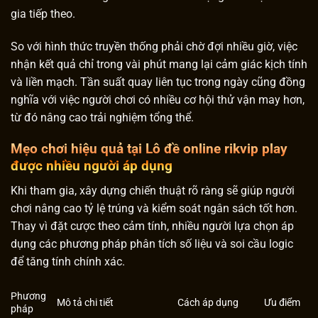
gia tiếp theo.
So với hình thức truyền thống phải chờ đợi nhiều giờ, việc
nhận kết quả chỉ trong vài phút mang lại cảm giác kịch tính
và liền mạch. Tần suất quay liên tục trong ngày cũng đồng
nghĩa với việc người chơi có nhiều cơ hội thử vận may hơn,
từ đó nâng cao trải nghiệm tổng thể.
Mẹo chơi hiệu quả tại Lô đề online rikvip play
được nhiều người áp dụng
Khi tham gia, xây dựng chiến thuật rõ ràng sẽ giúp người
chơi nâng cao tỷ lệ trúng và kiểm soát ngân sách tốt hơn.
Thay vì đặt cược theo cảm tính, nhiều người lựa chọn áp
dụng các phương pháp phân tích số liệu và soi cầu logic
để tăng tính chính xác.
Phương
Mô tả chi tiết
Cách áp dụng
Ưu điểm
pháp