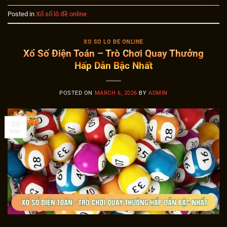
Posted in
Xổ số lô đề online
XỔ SỐ LÔ ĐỀ ONLINE
Xổ Số Điện Toán – Trò Chơi Quay Thưởng
Hấp Dẫn Bậc Nhất
POSTED ON
MARCH 6, 2026
BY
ADMIN
06
Mar