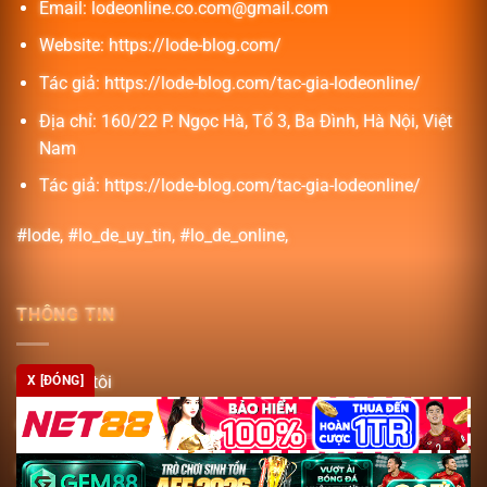
Email:
lodeonline.co.com@gmail.com
Website: https://lode-blog.com/
Tác giả: https://lode-blog.com/tac-gia-lodeonline/
Địa chỉ: 160/22 P. Ngọc Hà, Tổ 3, Ba Đình, Hà Nội, Việt
Nam
Tác giả: https://lode-blog.com/tac-gia-lodeonline/
#lode, #lo_de_uy_tin, #lo_de_online,
THÔNG TIN
Về chúng tôi
X [ĐÓNG]
Chính sách bảo mật
Liên hệ