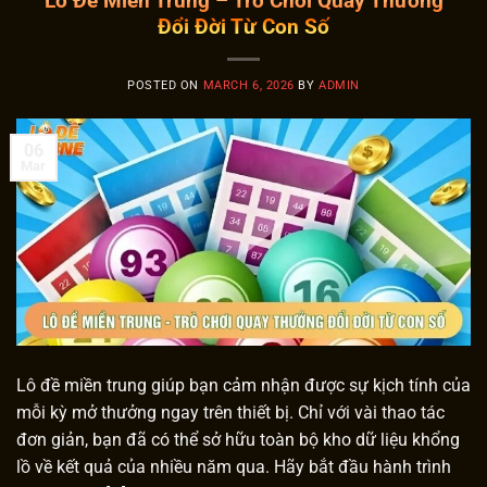
Lô Đề Miền Trung – Trò Chơi Quay Thưởng
Đổi Đời Từ Con Số
POSTED ON
MARCH 6, 2026
BY
ADMIN
06
Mar
Lô đề miền trung giúp bạn cảm nhận được sự kịch tính của
mỗi kỳ mở thưởng ngay trên thiết bị. Chỉ với vài thao tác
đơn giản, bạn đã có thể sở hữu toàn bộ kho dữ liệu khổng
lồ về kết quả của nhiều năm qua. Hãy bắt đầu hành trình