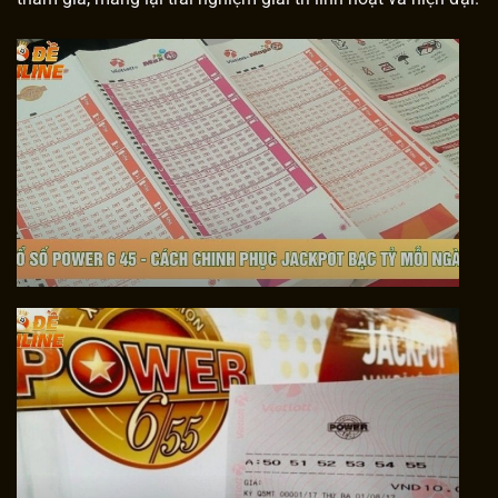
Xổ Số Power 6 45 – Cách Chinh Phục Jackpot Bạc Tỷ Mỗi Ngày
Xổ Số Power 6/55 – Cơ Hội Trở Thành Tỷ Phú Trong Tầm Tay