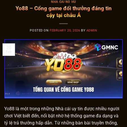
NHÀ CÁI NỔ HŨ
Yo88 – Cổng game đổi thưởng đáng tin
cậy tại châu Á
POSTED ON
FEBRUARY 20, 2026
BY
ADMIN
20
Feb
Yo88 là một trong những Nhà cái uy tín được nhiều người
chơi Việt biết đến, nổi bật nhờ hệ thống game đa dạng và
tỷ lệ trả thưởng hấp dẫn. Từ những bàn bài truyền thống,