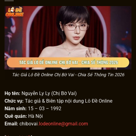
Tác Giả Lô Đề Online Chị Bờ Vai - Chia Sẻ Thông Tin 2026
Họ tên:
Nguyễn Ly Ly (Chị Bờ Vai)
Chức vụ:
Tác giả & Biên tập nội dung Lô Đề Online
Năm sinh:
15 – 03 – 1992
Quê quán:
Hà Nội
Email:
chibovai
.lodeonline@gmail.com