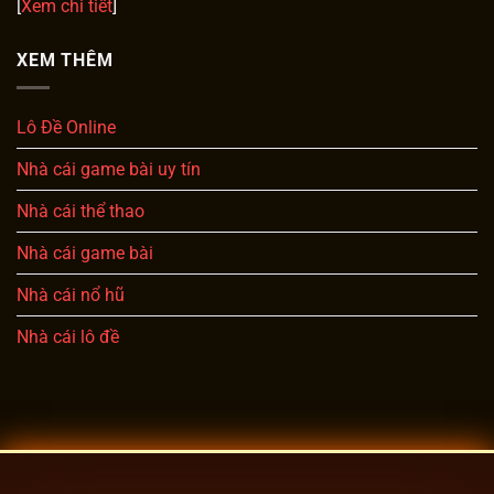
[
Xem chi tiết
]
XEM THÊM
Lô Đề Online
Nhà cái game bài uy tín
Nhà cái thể thao
Nhà cái game bài
Nhà cái nổ hũ
Nhà cái lô đề