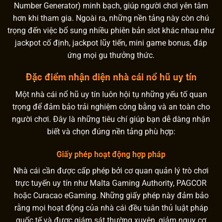
Number Generator) minh bạch, giúp người chơi yên tâm
hơn khi tham gia. Ngoài ra, những nền tảng này còn chú
trọng đến việc bổ sung nhiều phiên bản slot khác nhau như
jackpot cố định, jackpot lũy tiến, mini game bonus, đáp
ứng mọi gu thưởng thức.
Đặc điểm nhận diện nhà cái nổ hũ uy tín
Một nhà cái nổ hũ uy tín luôn hội tụ những yếu tố quan
trọng để đảm bảo trải nghiệm công bằng và an toàn cho
người chơi. Đây là những tiêu chí giúp bạn dễ dàng nhận
biết và chọn đúng nền tảng phù hợp:
Giấy phép hoạt động hợp pháp
Nhà cái cần được cấp phép bởi cơ quan quản lý trò chơi
trực tuyến uy tín như Malta Gaming Authority, PAGCOR
hoặc Curacao eGaming. Những giấy phép này đảm bảo
rằng mọi hoạt động của nhà cái đều tuân thủ luật pháp
quốc tế và được giám sát thường xuyên, giảm nguy cơ