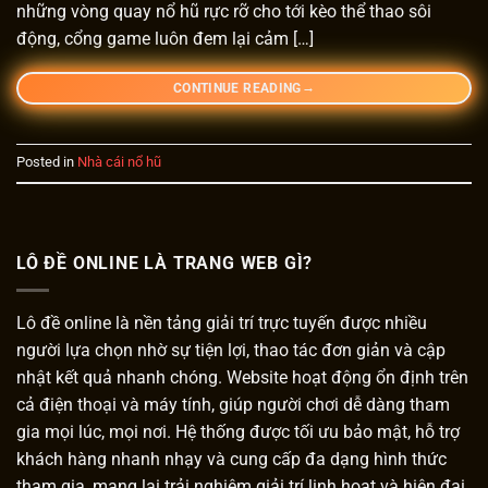
những vòng quay nổ hũ rực rỡ cho tới kèo thể thao sôi
động, cổng game luôn đem lại cảm […]
→
CONTINUE READING
Posted in
Nhà cái nổ hũ
LÔ ĐỀ ONLINE LÀ TRANG WEB GÌ?
Lô đề online là nền tảng giải trí trực tuyến được nhiều
người lựa chọn nhờ sự tiện lợi, thao tác đơn giản và cập
nhật kết quả nhanh chóng. Website hoạt động ổn định trên
cả điện thoại và máy tính, giúp người chơi dễ dàng tham
gia mọi lúc, mọi nơi. Hệ thống được tối ưu bảo mật, hỗ trợ
khách hàng nhanh nhạy và cung cấp đa dạng hình thức
tham gia, mang lại trải nghiệm giải trí linh hoạt và hiện đại.