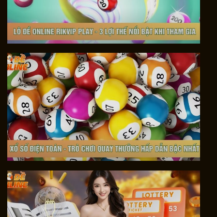
Lô Đề Online Rikvip Play – 3 Lợi Thế Nổi Bật Khi Tham Gia
Xổ Số Điện Toán – Trò Chơi Quay Thưởng Hấp Dẫn Bậc Nhất