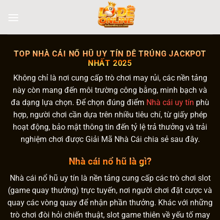
Skip
to
content
TOP NHÀ CÁI NỔ HŨ UY TÍN DỄ TRÚNG JACKPOT
NHẤT 2025
Không chỉ là nơi cung cấp trò chơi may rủi, các nền tảng
này còn mang đến môi trường công bằng, minh bạch và
đa dạng lựa chọn. Để chọn đúng điểm
Nhà cái uy tín
phù
hợp, người chơi cần dựa trên nhiều tiêu chí, từ giấy phép
hoạt động, bảo mật thông tin đến tỷ lệ trả thưởng và trải
nghiệm chơi được Giải Mã Nhà Cái chia sẻ sau đây.
Nhà cái nổ hũ là gì?
Nhà cái nổ hũ uy tín là nền tảng cung cấp các trò chơi slot
(game quay thưởng) trực tuyến, nơi người chơi đặt cược và
quay các vòng quay để nhận phần thưởng. Khác với những
trò chơi đòi hỏi chiến thuật, slot game thiên về yếu tố may