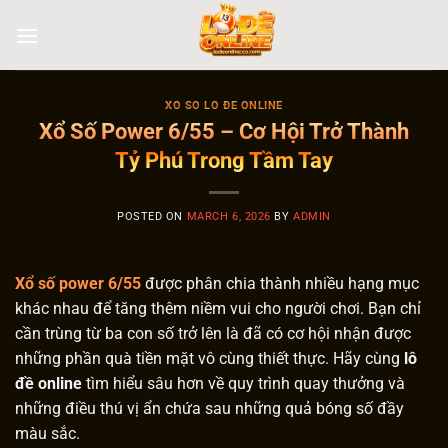
Skip
to
content
XỔ SỐ LÔ ĐỀ ONLINE
Xổ Số Power 6/55 – Cơ Hội Trở Thành
Tỷ Phú Trong Tầm Tay
POSTED ON
MARCH 6, 2026
BY
ADMIN
Xổ số power 6/55
được phân chia thành nhiều hạng mục
khác nhau để tăng thêm niềm vui cho người chơi. Bạn chỉ
cần trùng từ ba con số trở lên là đã có cơ hội nhận được
những phần quà tiền mặt vô cùng thiết thực. Hãy cùng
lô
đề online
tìm hiểu sâu hơn về quy trình quay thưởng và
những điều thú vị ẩn chứa sau những quả bóng số đầy
màu sắc.