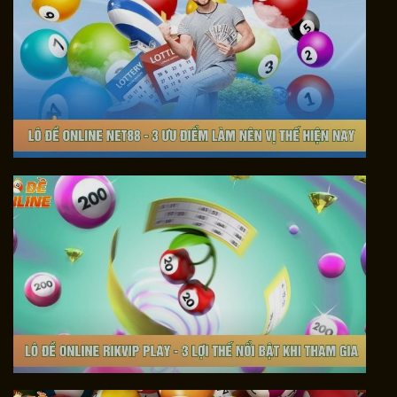
Lô Đề Online Net88 – 3 Ưu Điểm Làm Nên Vị Thế Hiện Nay
Lô Đề Online Rikvip Play – 3 Lợi Thế Nổi Bật Khi Tham Gia