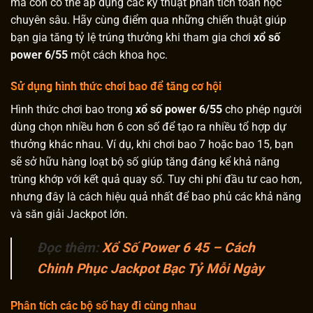
mà còn có thể áp dụng các kỹ thuật phân tích toán học
chuyên sâu. Hãy cùng điểm qua những chiến thuật giúp
bạn gia tăng tỷ lệ trúng thưởng khi tham gia chơi
xổ số
power 6/55
một cách khoa học.
Sử dụng hình thức chơi bao để tăng cơ hội
Hình thức chơi bao trong
xổ số power 6/55
cho phép người
dùng chọn nhiều hơn 6 con số để tạo ra nhiều tổ hợp dự
thưởng khác nhau. Ví dụ, khi chơi bao 7 hoặc bao 15, bạn
sẽ sở hữu hàng loạt bộ số giúp tăng đáng kể khả năng
trùng khớp với kết quả quay số. Tuy chi phí đầu tư cao hơn,
nhưng đây là cách hiệu quả nhất để bao phủ các khả năng
và săn giải Jackpot lớn.
Đọc thêm:
Xổ Số Power 6 45 – Cách
Chinh Phục Jackpot Bạc Tỷ Mỗi Ngày
Phân tích các bộ số hay đi cùng nhau