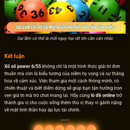
Sai lầm có thể là mối nguy hại rất lớn cần cân nhắc
Kết luận
Xổ số power 6/55
không chỉ là một hình thức giải trí đơn
thuần mà còn là biểu tượng của niềm hy vọng và sự thăng
hoa về cảm xúc. Việc tham gia một cách thông minh, có
chiến thuật và biết điểm dừng sẽ giúp bạn tận hưởng trọn
vẹn giá trị mà trò chơi mang lại. Hãy cùng
lô đề online
trở
thành gia vị cho cuộc sống thêm thú vị thay vì gánh nặng
về mặt tinh thần hay áp lực tài chính.