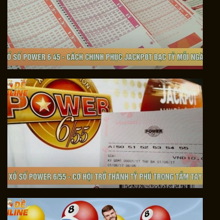
Xổ Số Power 6 45 – Cách Chinh Phục Jackpot Bạc Tỷ Mỗi Ngày
Xổ Số Power 6/55 – Cơ Hội Trở Thành Tỷ Phú Trong Tầm Tay