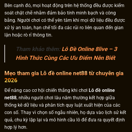
Bên cạnh đó, mọi hoạt động trên hệ thống đều được kiểm
soát chặt chẽ nhằm đảm bảo tính minh bạch và công
bằng. Người chơi có thể yên tâm khi mọi dữ liệu đều được
xử lý an toàn, hạn chế tối đa các rủi ro liên quan đến gian
lận hoặc rò rỉ thông tin.
Tham khảo thêm:
Lô Đề Online 8live – 3
Hình Thức Cùng Các Ưu Điểm Nên Biết
Mẹo tham gia Lô đề online net88 từ chuyên gia
2026
Để nâng cao cơ hội chiến thắng khi chơi
Lô đề online
net88
, nhiều người chơi lâu năm thường kết hợp giữa
thống kê dữ liệu và phân tích quy luật xuất hiện của các
con số. Thay vì chọn số ngẫu nhiên, họ dựa vào lịch sử kết
quả, chu kỳ lặp lại và mô hình cầu lô để đưa ra quyết định
hợp lý hơn.