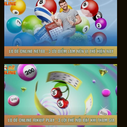
Lô Đề Online Net88 – 3 Ưu Điểm Làm Nên Vị Thế Hiện Nay
Lô Đề Online Rikvip Play – 3 Lợi Thế Nổi Bật Khi Tham Gia