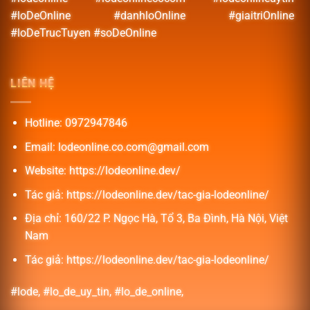
#loDeOnline #danhloOnline #giaitriOnline
#loDeTrucTuyen #soDeOnline
LIÊN HỆ
Hotline: 0972947846
Email:
lodeonline.co.com@gmail.com
Website: https://lodeonline.dev/
Tác giả: https://lodeonline.dev/tac-gia-lodeonline/
Địa chỉ: 160/22 P. Ngọc Hà, Tổ 3, Ba Đình, Hà Nội, Việt
Nam
Tác giả: https://lodeonline.dev/tac-gia-lodeonline/
#lode, #lo_de_uy_tin, #lo_de_online,