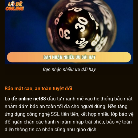
Bạn nhận nhiều ưu đãi hay
Bảo mật cao, an toàn tuyệt đối
Lô đề online net88
đầu tư mạnh mẽ vào hệ thống bảo mật
nhằm đảm bảo an toàn tối đa cho người dùng. Nền tảng
ứng dụng công nghệ SSL tiên tiến, kết hợp nhiều lớp bảo vệ
để ngăn chặn các hành vi xâm nhập trái phép, bảo vệ toàn
diện thông tin cá nhân cũng như giao dịch.